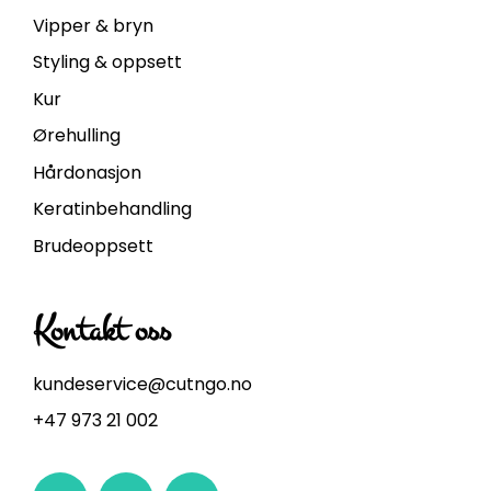
Vipper & bryn
Styling & oppsett
Kur
Ørehulling
Hårdonasjon
Keratinbehandling
Brudeoppsett
Kontakt oss
kundeservice@cutngo.no
+47 973 21 002