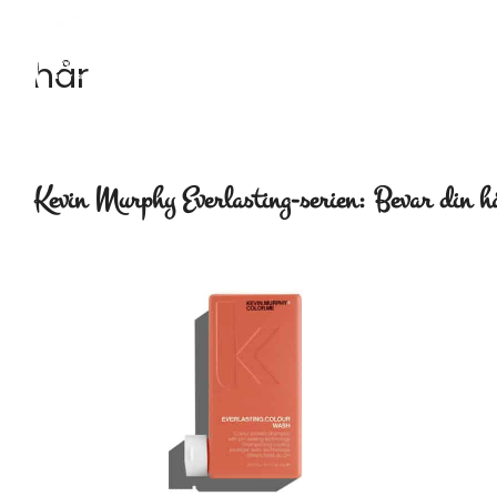
hår
Kevin Murphy Everlasting-serien: Bevar din hå