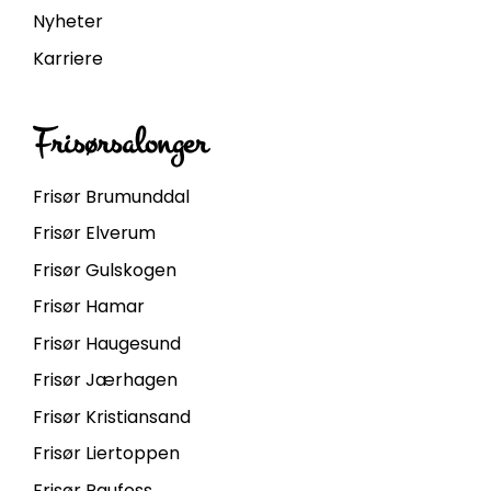
Nyheter
Karriere
Frisørsalonger
Frisør Brumunddal
Frisør Elverum
Frisør Gulskogen
Frisør Hamar
Frisør Haugesund
Frisør Jærhagen
Frisør Kristiansand
Frisør Liertoppen
Frisør Raufoss