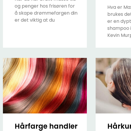
og penger hos frisøren for
Hva er Ma
å skape drømmefargen din
brukes de
er det viktig at du
er en dyp
shampoo i
Kevin Mur
Hårfarge handler
Hårkur