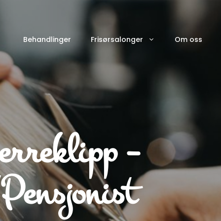
Behandlinger
Frisørsalonger
Om oss
rreklipp –
Pensjonist