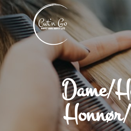
Dame/He
Honnør/