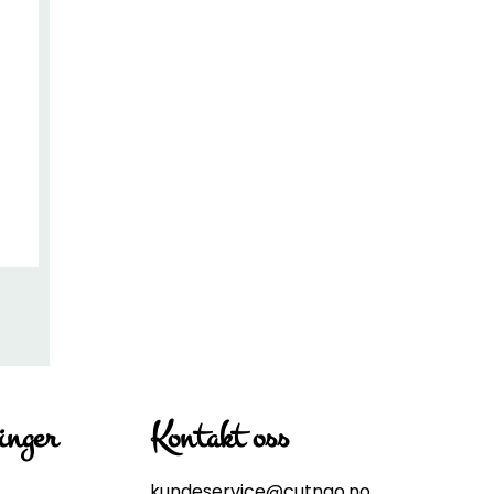
inger
Kontakt oss
kundeservice@cutngo.no