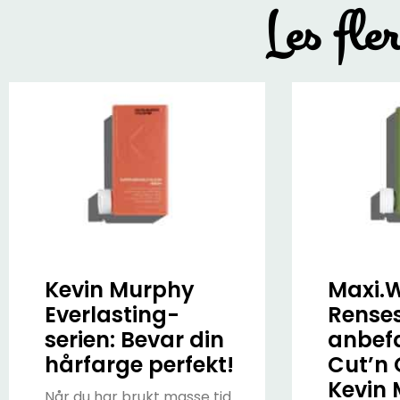
Les fle
Kevin Murphy
Maxi.
Everlasting-
Rense
serien: Bevar din
anbefa
hårfarge perfekt!
Cut’n 
Kevin
Når du har brukt masse tid