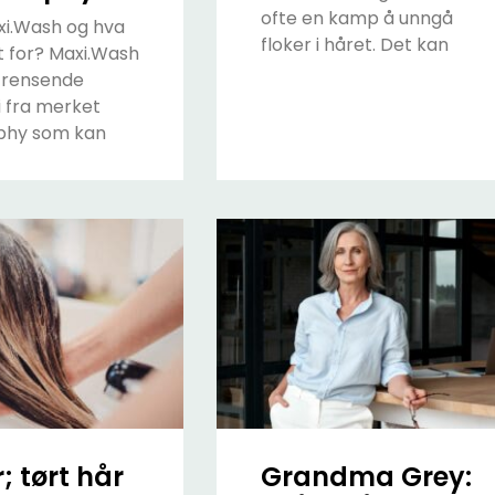
ofte en kamp å unngå
xi.Wash og hva
floker i håret. Det kan
t for? Maxi.Wash
trensende
 fra merket
phy som kan
; tørt hår
Grandma Grey: