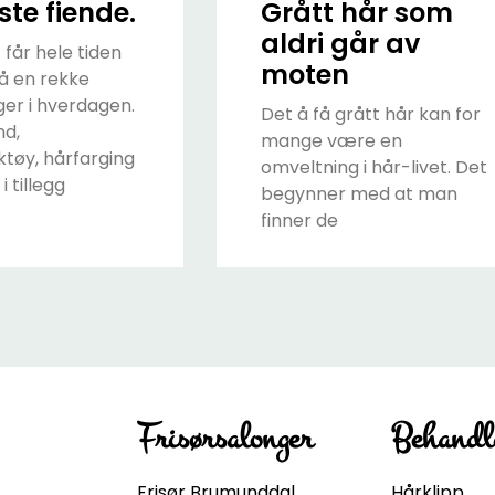
ste fiende.
Grått hår som
aldri går av
 får hele tiden
moten
 en rekke
ger i hverdagen.
Det å få grått hår kan for
nd,
mange være en
tøy, hårfarging
omveltning i hår-livet. Det
i tillegg
begynner med at man
finner de
Frisørsalonger
Behandl
Frisør Brumunddal
Hårklipp