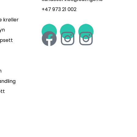
+47 973 21 002
 krøller
yn
ppsett
n
ndling
tt