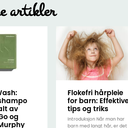
re artikler
Wash:
Flokefri hårpleie
shampo
for barn: Effektiv
lt av
tips og triks
Go og
Introduksjon Når man har
 Murphy
barn med langt hår, er det