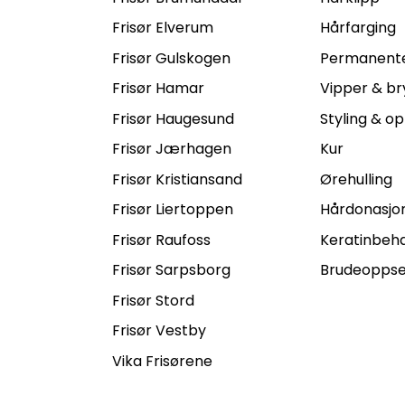
Frisør Elverum
Hårfarging
Frisør Gulskogen
Permanente
Frisør Hamar
Vipper & br
Frisør Haugesund
Styling & o
Frisør Jærhagen
Kur
Frisør Kristiansand
Ørehulling
Frisør Liertoppen
Hårdonasjo
Frisør Raufoss
Keratinbeha
Frisør Sarpsborg
Brudeoppse
Frisør Stord
Frisør Vestby
Vika Frisørene