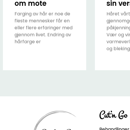
om mote
sin ver
Farging av hår er noe de
Håret vårt
fleste mennesker får en
gjennomgå
eller flere erfaringer med
påkjennin
gjennom livet. Endring av
Vær og vi
hårfarge er
varmeverk
og bleking 
Cut’n Go
Behandlinger