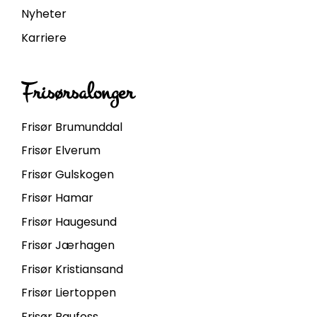
Nyheter
Karriere
Frisørsalonger
Frisør Brumunddal
Frisør Elverum
Frisør Gulskogen
Frisør Hamar
Frisør Haugesund
Frisør Jærhagen
Frisør Kristiansand
Frisør Liertoppen
Frisør Raufoss